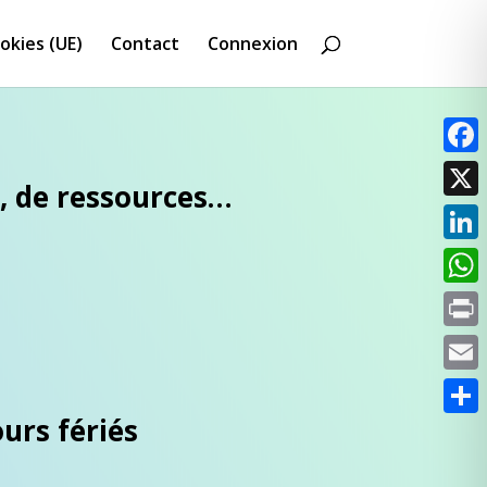
okies (UE)
Contact
Connexion
Faceb
s, de ressources…
X
Linke
What
Print
Email
urs fériés
Parta