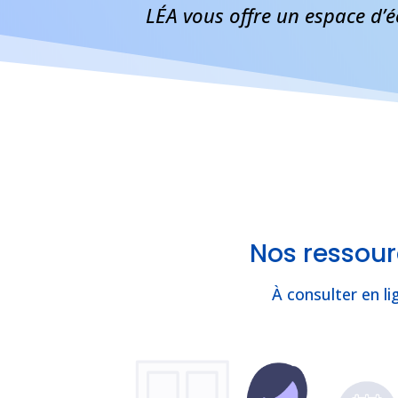
LÉA vous offre un espace d’é
Nos ressou
À consulter en li